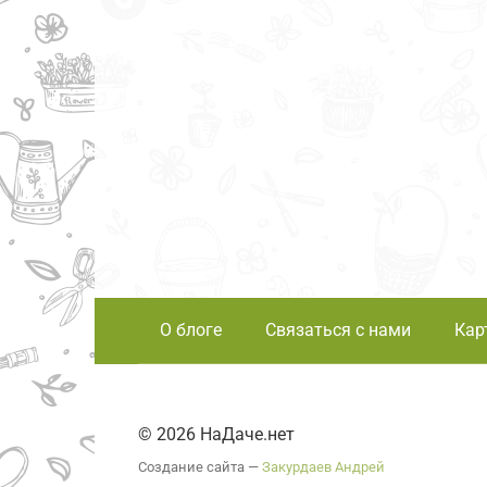
О блоге
Связаться с нами
Кар
© 2026 НаДаче.нет
Создание сайта —
Закурдаев Андрей