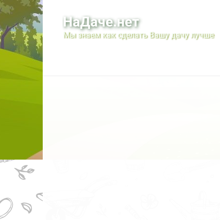
Перейти
к
НаДаче.нет
контенту
Мы знаем как сделать Вашу дачу лучше