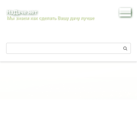
Перейти
к
НаДаче.нет
контенту
Мы знаем как сделать Вашу дачу лучше
Поиск: