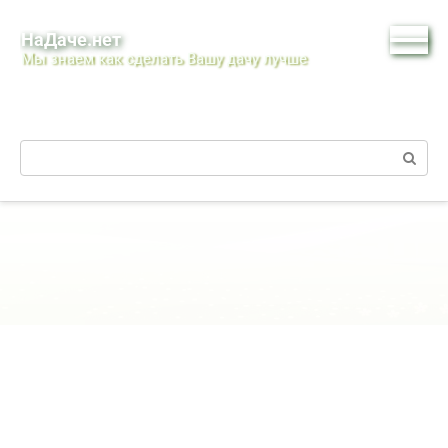
Перейти
к
НаДаче.нет
контенту
Мы знаем как сделать Вашу дачу лучше
Поиск: